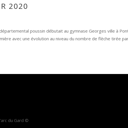
ER 2020
 départemental poussin débutait au gymnase Georges ville à Pont
emière avec une évolution au niveau du nombre de flèche tirée pa
.
 l'arc du Gard ©