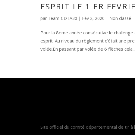
ESPRIT LE 1 ER FEVRI
par
Team-CDTA30
|
Fév 2, 2020
|
Non classé
Pour la 8eme année consécutive le challenge
esprit. Au niveau du règlement c’était une pr
volée.En passant par volée de 6 flèches cela..
Site officiel du comité départemental de tir à