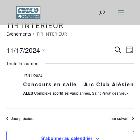
TIR INTERIEUR
Évènements
TIR INTERIEUR
Reche
Na
11/17/2024
Recherche
Jour
de
et
Sélectionnez
Toute la journée
vu
navig
une
Év
date.
17/11/2024
de
Concours en salle – Arc Club Alésien
vues
ALES
Complexe sportif les Vaupiannes, Saint Privat des vieux
Évène
Jour précédent
Jour suivant
S’abonner au calendrier